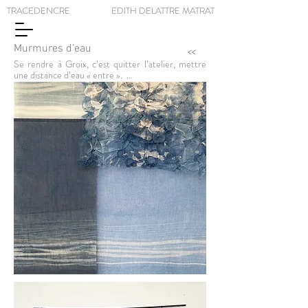
TRACEDENCRE EDITH DELATTRE MATRAT
Murmures d'eau
<<
Se rendre à Groix, c’est quitter l’atelier, mettre 
une distance d’eau « entre ».  

L’acte de traverser est important, le plongeon, 
l’immersion dans le bleu, commencent là.

Chaque sentier mène à l’eau, l’air est saturé de 
son parfum. 

Contempler « le bleu, les bleus », c’est prendre la 
mesure du vent, moteur sensible qui met en 
marche les vagues. Clapotis, remous, houle 
induisent leurs propres lignes, leurs propres 
nuances, leurs propres murmures. Assembler une 
collection multicolore éphémère de galets, c’est 
prendre la mesure de la force de l’eau sur la 
pierre.

J’ai savouré plier, lier, froisser la tarlatane, prendre 
l’empreinte des galets, pour tenter de restituer la 
rumeur de l’océan, la respiration des algues, la 
mémoire des cailloux …