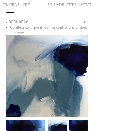
TRACEDENCRE EDITH DELATTRE MATRAT
<<
Confluence
- Confluence : point de rencontre entre deux 
cours d'eau.

- Fait de confluer : convergence de deux ou 
plusieurs choses abstraites ; 

- En biologie : espace entre les cellules d'un 
organisme.